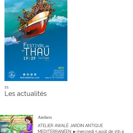
ss
Les actualités
Accueil
S'abonner
Toutes les actualités
Ateliers
ATELIER AWALÉ JARDIN ANTIQUE
MEDITÉRRANÉEN ►mercredi 5 août de 15h à