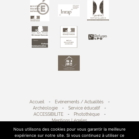
Accueil
-
Evénements / Actualités
-
Archéologie
-
Service éducatif
-
ACCESSIBILITE
-
Photothèque
-
Mentions Légales
Nous utilisons des cookies pour vous garantir la meilleure
expérience sur notre site. Si vous continuez à utiliser ce
Copyright 2026
Sète agglopôle méditerranée
-