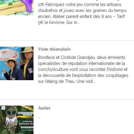
17h Fabriquez votre jeu comme les artisans
d’autrefois et jouez avec les graines du temps
ancien. Atelier parent-enfant dès 6 ans – Tarif
5€ le binôme. Sur in...
Evénements
LIRE LA SUITE
/
Visite théatralisée
Actualités
Boniface et Clotilde Grandjeu, deux éminents
spécialistes de réputation internationale de la
conchyliculture vont vous raconter l’histoire et
la découverte de l’exploitation des coquillages
sur l’étang de Thau. Une visit...
LIRE LA SUITE
Atelier
Archéologie
...
LIRE LA SUITE