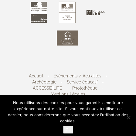
Accueil
-
Evénements / Actualités
-
Archéologie
-
Service éducatif
-
ACCESSIBILITE
-
Photothèque
-
Mentions Légales
Nous utilisons des cookies pour vous garantir la meilleure
expérience sur notre site. Si vous continuez à utiliser ce
Copyright 2026
Sète agglopôle méditerranée
-
dernier, nous considérerons que vous acceptez l'utilisation des
4, avenue d'Aigues, BP 600 34110 Frontignan -
cookies.
Tél. 04 67 46 47 48 Fax.04 67 46 47 47
Ok