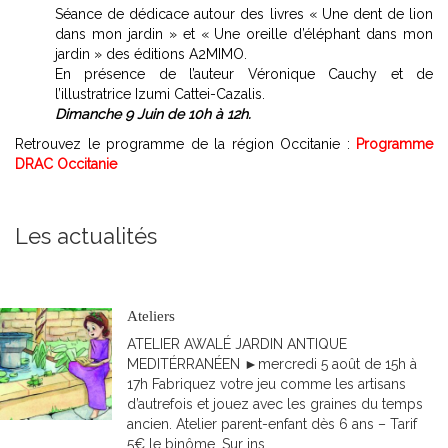
Service
Séance de dédicace autour des livres « Une dent de lion
éducatif
dans mon jardin » et « Une oreille d’éléphant dans mon
jardin » des éditions A2MIMO.
En présence de l’auteur Véronique Cauchy et de
l’illustratrice Izumi Cattei-Cazalis.
Dimanche 9 Juin de 10h à 12h.
Retrouvez le programme de la région Occitanie :
Programme
DRAC Occitanie
Les actualités
ACCESSIBILITE
S'abonner
Toutes les actualités
Ateliers
ATELIER AWALÉ JARDIN ANTIQUE
MEDITÉRRANÉEN ►mercredi 5 août de 15h à
17h Fabriquez votre jeu comme les artisans
d’autrefois et jouez avec les graines du temps
ancien. Atelier parent-enfant dès 6 ans – Tarif
Photothèque
5€ le binôme. Sur ins...