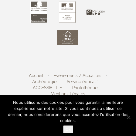
Accueil
-
Evénements / Actualités
-
Archéologie
-
Service éducatif
-
ACCESSIBILITE
-
Photothèque
-
Mentions Légales
Nous utilisons des cookies pour vous garantir la meilleure
expérience sur notre site. Si vous continuez à utiliser ce
Copyright 2026
Sète agglopôle méditerranée
-
dernier, nous considérerons que vous acceptez l'utilisation des
4, avenue d'Aigues, BP 600 34110 Frontignan -
cookies.
Tél. 04 67 46 47 48 Fax.04 67 46 47 47
Ok