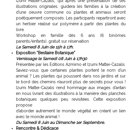
/
Izumi Mattei-Cazalis, qui après une présentation de ses
illustrations originales, guidera les familles à la création
Actualités
d’une oeuvre commune où plantes et animaux seront
poétiquement composés. Les participants repartiront avec
un herbier réalisé sur polymère à partir des plantes du
livre.
Workshop en famille dès 6 ans (6 binômes
parents/enfants), gratuit sur réservation
Le Samedi 8 Juin de 15h à 17h.
Exposition “Bestiaire Botanique”
Vernissage le Samedi 08 Juin à 17h30
Présentée par les Editions A2mimo et Izumi Mattei-Cazalis.
Archéologie
Saviez-vous que certaines plantes portent le nom d’un
animal ? Les plantes qui poussent dans nos jardins et sur
le bord des chemins n’auront plus de secrets pour vous !
Izumi Mattei-Cazalis rend hommage aux images d’antan
en nous livrant des illustrations à la manière des planches
botaniques quelques peu revisitées. Cette exposition
propose
d’aborder autrement le monde végétal en créant un lien
avec le monde animal !
Du Samedi 8 Juin au Dimanche 1er Septembre.
Rencontre & Dédicace